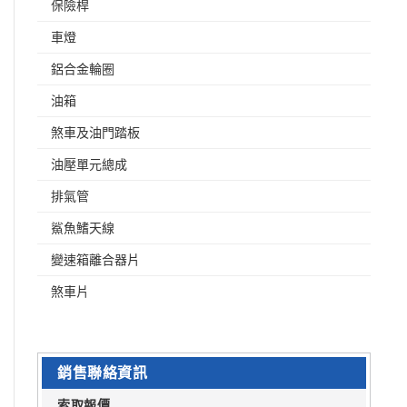
保險桿
車燈
鋁合金輪圈
油箱
煞車及油門踏板
油壓單元總成
排氣管
鯊魚鰭天線
變速箱離合器片
煞車片
銷售聯絡資訊
索取報價