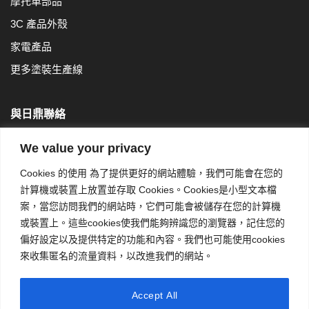
摩托車部品
3C 產品外殼
家電產品
更多塗裝生產線
與日鼎聯絡
We value your privacy
日鼎股份有限公司
Cookies 的使用 為了提供更好的網站體驗，我們可能會在您的
※本公司為設備製造商，無提供代工服務
計算機或裝置上放置並存取 Cookies。Cookies是小型文本檔
104452台北市中山區樂群二路 267 號 3 樓
案，當您訪問我們的網站時，它們可能會被儲存在您的計算機
Tel：886-2-2759-0800 (代表號)
或裝置上。這些cookies使我們能夠辨識您的瀏覽器，記住您的
Fax：886-2-8501-1520
偏好設定以及提供特定的功能和內容。我們也可能使用cookies
來收集匿名的流量資料，以改進我們的網站。
E-Mail：
rt-sales@rihting.com
Accept All