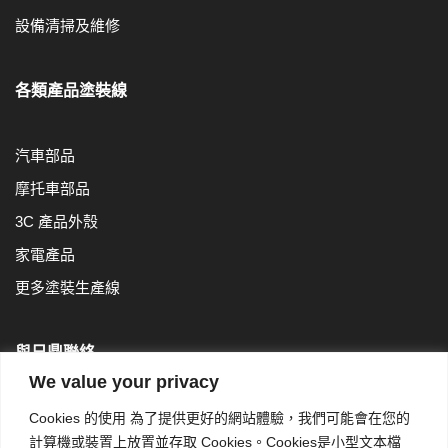
設備清掃及維修
各類產品塗裝線
汽車部品
摩托車部品
3C 產品外殼
家電產品
更多塗裝生產線
與日鼎聯絡
We value your privacy
日鼎股份有限公司
Cookies 的使用 為了提供更好的網站體驗，我們可能會在您的
※本公司為設備製造商，無提供代工服務
計算機或裝置上放置並存取 Cookies。Cookies是小型文本檔